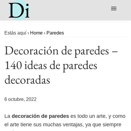
Baño
Estás aquí ›
Home
›
Paredes
Cocina
Decoración de paredes –
Colores
140 ideas de paredes
Comedor
decoradas
Dormitorio
Salón o Sala
6 octubre, 2022
La
decoración de paredes
es todo un arte, y como
el arte tiene sus muchas ventajas, ya que siempre