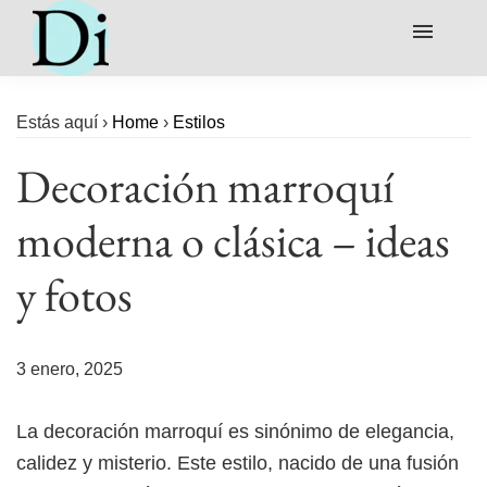
Baño
Estás aquí ›
Home
›
Estilos
Cocina
Decoración marroquí
Colores
moderna o clásica – ideas
Comedor
y fotos
Dormitorio
Salón o Sala
3 enero, 2025
La decoración marroquí es sinónimo de elegancia,
calidez y misterio. Este estilo, nacido de una fusión