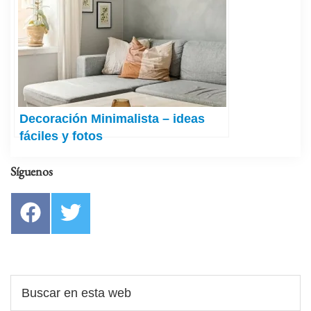
Decoración Minimalista – ideas
fáciles y fotos
Síguenos
Barra
lateral
principal
Buscar
en